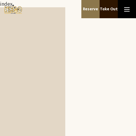
index
Reserve
Take Out
Home
Menu
About
Recruit
Access
Reserve
052-364-9225
【火曜日〜土曜日】 17:30〜24:00（L.O.23:00） / 【日曜
OPEN