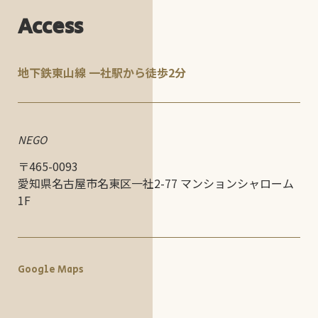
日】 17:30〜23:00（L.O.22:00）
Access
月曜日
CLOSE
席数36、ご予約優先とさせて頂いております。お気軽にお問い合わせくだ
地下鉄東山線 一社駅から徒歩2分
さい。
NEGO
〒465-0093
愛知県名古屋市名東区一社2-77 マンションシャローム
1F
Google Maps