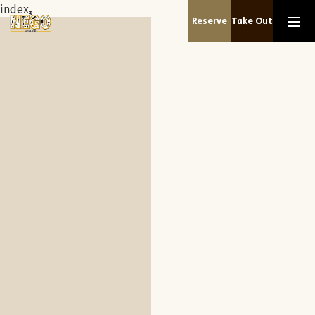
index
Reserve
Take Out
Home
Menu
About
Recruit
Access
Reserve
052-364-9225
【火曜日〜土曜日】 17:30〜24:00（L.O.23:00） / 【日曜
OPEN