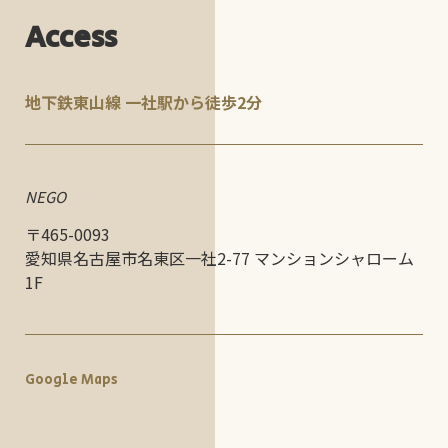
日】 17:30〜23:00（L.O.22:00）
Access
月曜日
CLOSE
席数36、ご予約優先とさせて頂いております。お気軽にお問い合わせくだ
地下鉄東山線 一社駅から徒歩2分
さい。
NEGO
〒465-0093
愛知県名古屋市名東区一社2-77 マンションシャローム
1F
Google Maps